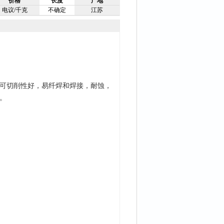
价格
长度
产地
电议/千克
不确定
江苏
可切削性好，易纤焊和焊接，耐蚀，
。