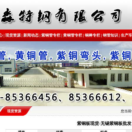
心
|
现货资源
|
新闻动态
|
紫铜管专栏
|
黄铜管专栏
|
铜棒专栏
|
钢管知识
|
生产
现货资源
您当前
紫铜板现货-无锡紫铜板批发