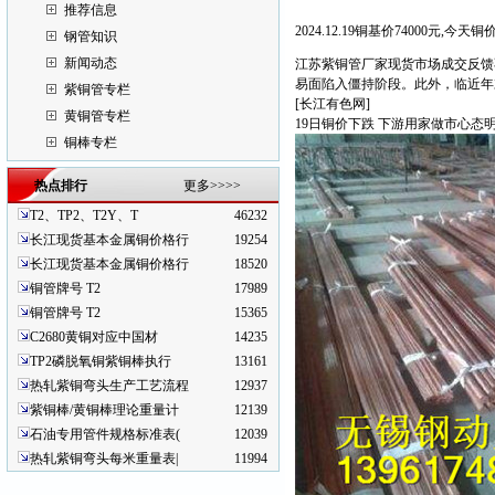
推荐信息
2024.12.19铜基价74000元,今天
钢管知识
新闻动态
江苏紫铜管厂家
现货市场成交反馈
易面陷入僵持阶段。此外，临近年
紫铜管专栏
[长江有色网]
黄铜管专栏
19日铜价下跌 下游用家做市心态
铜棒专栏
热点排行
更多>>>>
T2、TP2、T2Y、T
46232
长江现货基本金属铜价格行
19254
长江现货基本金属铜价格行
18520
铜管牌号 T2
17989
铜管牌号 T2
15365
C2680黄铜对应中国材
14235
TP2磷脱氧铜紫铜棒执行
13161
热轧紫铜弯头生产工艺流程
12937
紫铜棒/黄铜棒理论重量计
12139
石油专用管件规格标准表(
12039
热轧紫铜弯头每米重量表|
11994