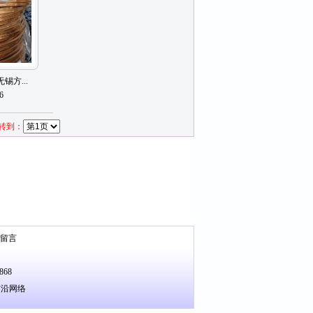
锡方...
6
 转到：
留言
868
前沿网络