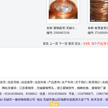
名称:
紫铜盘管-无锡小...
名称:
蚊香盘管|无
编号:
21810415116
编号:
371429101
首页 上一页 下一页 尾页 页次：
1/1
页
12
个产品/页
首页
|
信息导航
|
信息推荐
|
信息列表
|
产品查询
|
生产车间
|
关于我们
|
联系我们
|
在线
网站关键词：
江苏黄铜管
，
无锡紫铜弯头
，
浙江紫铜管件
，
铜棒价格
，
紫铜管厂家
：0510-85366456、85366612 传真：0510-85366456 手机：13347906675、13961748
yright 无锡市一淼特钢有限公司 地址:无锡市惠山区钱桥街道惠澄大道77号
技术
支持：
51La