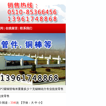
车间
|
在线留言
|
联系我们
 / 8*2紫铜管每米重量多少？无锡钢动力专业批发零售
批发零售
30 阅读：
3346
次 【字体：
大
中
小
】