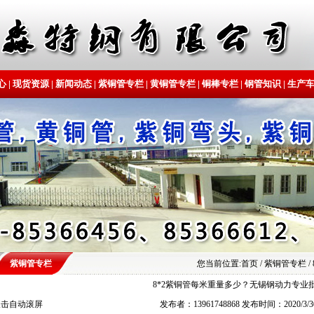
心
|
现货资源
|
新闻动态
|
紫铜管专栏
|
黄铜管专栏
|
铜棒专栏
|
钢管知识
|
生产
紫铜管专栏
您当前位置:
首页
/ 紫铜管专栏
8*2紫铜管每米重量多少？无锡钢动力专业
双击自动滚屏
发布者：13961748868 发布时间：2020/3/