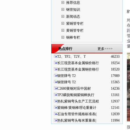
推荐信息
钢管知识
8
新闻动态
紫铜管专栏
黄铜管专栏
铜棒专栏
热点排行
更多>>>>
T2、TP2、T2Y、T
46233
长江现货基本金属铜价格行
19254
长江现货基本金属铜价格行
18520
铜管牌号 T2
17989
铜管牌号 T2
15365
C2680黄铜对应中国材
14236
TP2磷脱氧铜紫铜棒执行
13161
热轧紫铜弯头生产工艺流程
12937
紫铜棒/黄铜棒理论重量计
12141
石油专用管件规格标准表(
12039
热轧紫铜弯头每米重量表|
11994