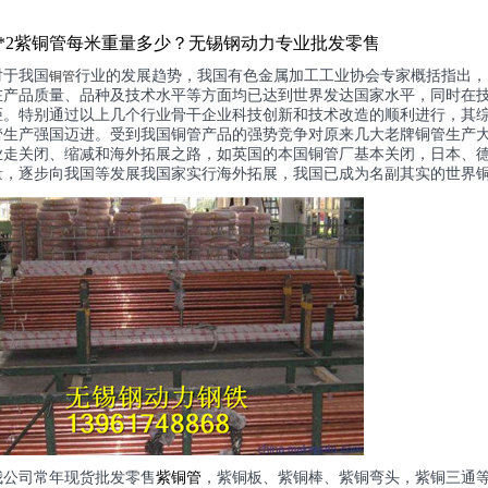
*2
紫铜管
每米重量多少？无锡钢动力专业批发零售
对于我国
行业的发展趋势，我国有色金属加工工业协会专家概括指出，
铜管
在产品质量、品种及技术水平等方面均已达到世界发达国家水平，同时在
距。特别通过以上几个行业骨干企业科技创新和技术改造的顺利进行，其
管生产强国迈进。受到我国铜管产品的强势竞争对原来几大老牌铜管生产
业走关闭、缩减和海外拓展之路，如英国的本国铜管厂基本关闭，日本、
量，逐步向我国等发展我国家实行海外拓展，我国已成为名副其实的世界
我公司常年现货批发零售
紫铜管
，紫铜板、紫铜棒、紫铜弯头，紫铜三通