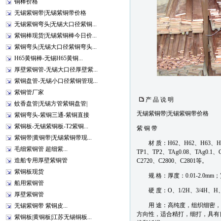
铜棒价格
无锡紫铜带|无锡紫铜带价格
无锡紫铜弯头|无锡大口径紫铜...
紫铜棒现货|无锡紫铜棒今日价...
紫铜弯头|无锡大口径紫铜弯头...
H65黄铜棒-无锡H65黄铜...
厚壁紫铜管-无锡大口径厚壁紫...
紫铜盘管-无锡小口径紫铜管现...
紫铜管厂家
产 品 说 明
蚊香盘管|无锡方管紫铜盘管|
无锡紫铜带|无锡紫铜带价格
紫铜弯头-紫铜三通-紫铜直接
紫铜板-无锡紫铜板-T2紫铜...
紫 铜 带
紫铜带|黄铜带|无锡紫铜带现...
材 质：H62、H62、H63、H65、
毛细紫铜管 超细紫...
TP1、TP2、TAg0.08、TAg0.1、
造船专用厚壁紫铜管
C2720、C2800、C2801等。
紫铜板现货
规 格：厚度：0.01-2.0mm；宽
船用紫铜管
硬 度：O、1/2H、3/4H、H
厚壁紫铜管
用 途：高纯度，组织细密，
无锡紫铜带 紫铜皮...
方向性，适合精打，细打，具有
紫铜板|黄铜板|江苏无锡铜板...