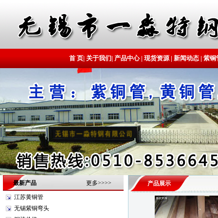
首 页
|
关于我们
|
产品中心
|
现货资源
|
新闻动态
|
紫铜
最新产品
更多>>>>
产品展示
江苏黄铜管
无锡紫铜弯头