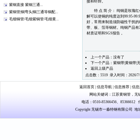
接和钎焊。
紫铜直接 紫铜三通...
特 点 简 介： 纯铜是玫瑰红
紫铜管|铜弯头|铜三通等铜配...
解可以使铜的纯度达到99.95-9
毛细铜管/毛细紫铜管/毛细黄...
好，常用来制造须防磁性干扰的
带、板、箔等铜材。纯铜产品有
材质证明和SGS报告 。
上一个产品：没有了
下一个产品：
紫铜带|黄铜带|
返回上级产品
点击数：5519 录入时间：2026/7/
返回首页
|
信息导航
|
信息推荐
|
信息
网站关键词：
江苏黄铜管
，
无
电话：0510-85366456、85366612 
Copyright 无锡市一淼特钢有限公司